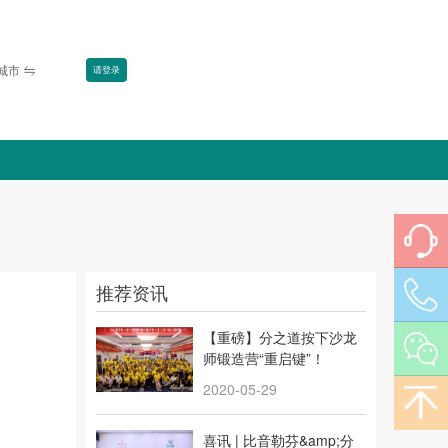
换城市
请登录
推荐资讯
【重磅】分之道按下沙龙
师锻造营“重启键”！
2020-05-29
喜讯 | 比音勒芬&amp;分