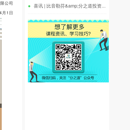
有限公司
●
喜讯 | 比音勒芬&amp;分之道投资入
股签约仪式圆满举行！
1日