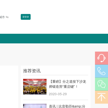
换城市
请登录
推荐资讯
【重磅】分之道按下沙龙
师锻造营“重启键”！
2020-05-29
喜讯 | 比音勒芬&amp;分