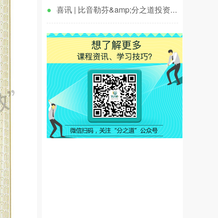
●
喜讯 | 比音勒芬&amp;分之道投资入
股签约仪式圆满举行！