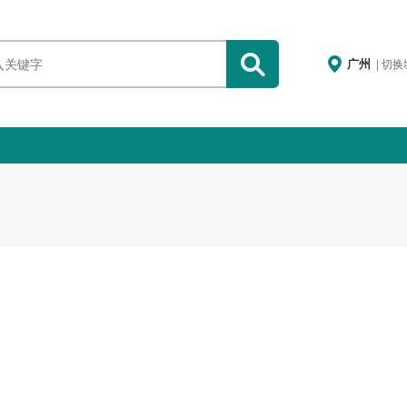
广州
| 切